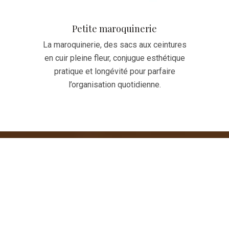
Petite maroquinerie
La maroquinerie, des sacs aux ceintures
en cuir pleine fleur, conjugue esthétique
pratique et longévité pour parfaire
l’organisation quotidienne.
Activité physique féminine : vitalité
et renforcement
Le sport santé adapté à la physiologie féminine
optimise le tonus musculaire, la souplesse
articulaire et le système cardiovasculaire pour
une énergie décuplée.